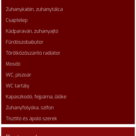
Zuhanykabin, zuhanytálca
Csaptelep
Kádparaván, zuhanyajtó
Fürdőszobabútor
Törölközőszárító radiátor
Mosdó
WC, piszoár
WC tartály
Kapaszkodó, fejpárna, ülőke
Zuhanyfolyóka, szifon
Tisztító és ápoló szerek