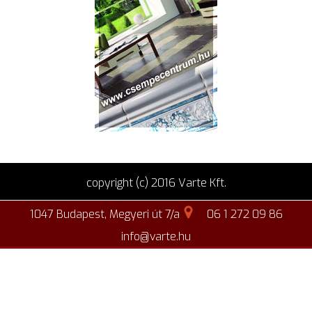
copyright (c) 2016 Varte Kft.
1047 Budapest, Megyeri út 7/a
06 1 272 09 86
info@varte.hu