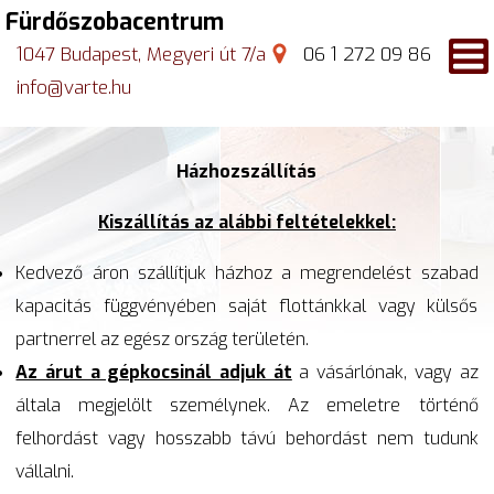
Fürdőszobacentrum
1047 Budapest, Megyeri út 7/a
06 1 272 09 86
info@varte.hu
Házhozszállítás
Kiszállítás az alábbi feltételekkel:
Kedvező áron szállítjuk házhoz a megrendelést szabad
kapacitás függvényében saját flottánkkal vagy külsős
partnerrel az egész ország területén.
Az árut a gépkocsinál adjuk át
a vásárlónak, vagy az
általa megjelölt személynek. Az emeletre történő
felhordást vagy hosszabb távú behordást nem tudunk
vállalni.