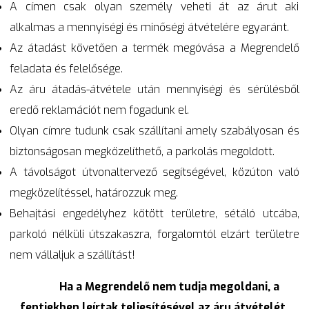
A címen csak olyan személy veheti át az árut aki
alkalmas a mennyiségi és minőségi átvételére egyaránt.
Az átadást követően a termék megóvása a Megrendelő
feladata és felelősége.
Az áru átadás-átvétele után mennyiségi és sérülésből
eredő reklamációt nem fogadunk el.
Olyan címre tudunk csak szállítani amely szabályosan és
biztonságosan megközelíthető, a parkolás megoldott.
A távolságot útvonaltervező segítségével, közúton való
megközelítéssel, határozzuk meg.
Behajtási engedélyhez kötött területre, sétáló utcába,
parkoló nélküli útszakaszra, forgalomtól elzárt területre
nem vállaljuk a szállítást!
Ha a Megrendelő nem tudja megoldani, a
fentiekben leírtak teljesítésével az áru átvételét,