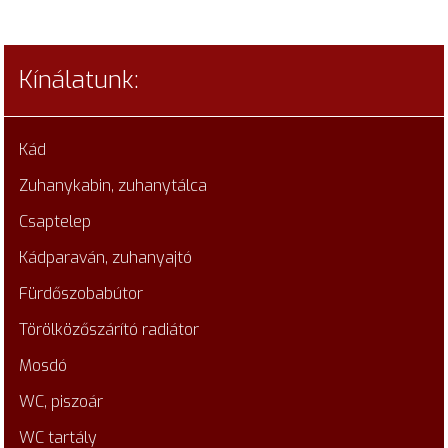
Kínálatunk:
Kád
Zuhanykabin, zuhanytálca
Csaptelep
Kádparaván, zuhanyajtó
Fürdőszobabútor
Törölközőszárító radiátor
Mosdó
WC, piszoár
WC tartály