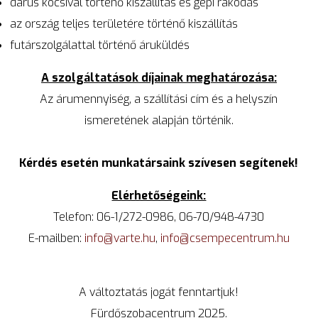
darus kocsival történő kiszállítás és gépi rakodás
az ország teljes területére történő kiszállítás
futárszolgálattal történő áruküldés
A szolgáltatások díjainak meghatározása:
Az árumennyiség, a szállítási cím és a helyszín
ismeretének alapján történik.
Kérdés esetén munkatársaink szívesen segítenek!
Elérhetőségeink:
Telefon: 06-1/272-0986, 06-70/948-4730
E-mailben:
info@varte.hu
,
info@csempecentrum.hu
A változtatás jogát fenntartjuk!
Fürdőszobacentrum 2025.